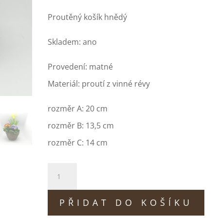
Proutěný košík hnědý
Skladem: ano
Provedení: matné
Materiál: proutí z vinné révy
rozměr A: 20 cm
rozměr B: 13,5 cm
rozměr C: 14 cm
GW-
1083/H
PŘIDAT DO KOŠÍKU
množství