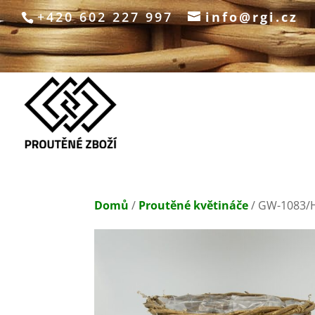
+420 602 227 997
info@rgi.cz
Domů
/
Proutěné květináče
/ GW-1083/