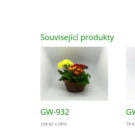
Související produkty
GW-932
G
109
Kč
s DPH
79
K