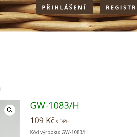
PŘIHLÁŠENÍ
REGIST
H
GW-1083/H
109
Kč
s DPH
Kód výrobku: GW-1083/H