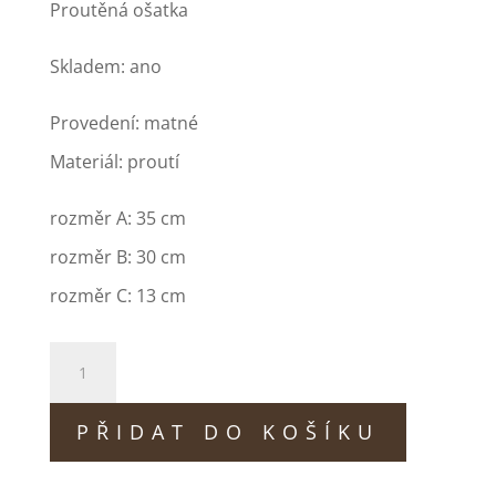
Proutěná ošatka
Skladem: ano
Provedení: matné
Materiál: proutí
rozměr A: 35 cm
rozměr B: 30 cm
rozměr C: 13 cm
GW-
945
PŘIDAT DO KOŠÍKU
množství