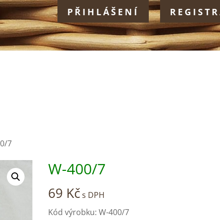
PŘIHLÁŠENÍ
REGIST
0/7
W-400/7
69
Kč
s DPH
Kód výrobku: W-400/7