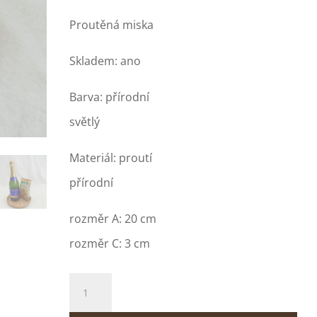
Proutěná miska
Skladem: ano
Barva: přírodní
světlý
Materiál: proutí
přírodní
rozměr A: 20 cm
rozměr C: 3 cm
W-
400/7