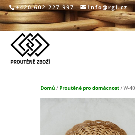
+420 602 227 997
info@rgi.cz
Domů
/
Proutěné pro domácnost
/ W-40